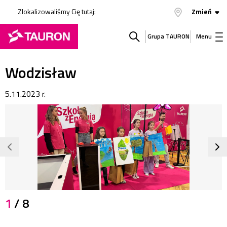
Zlokalizowaliśmy Cię tutaj:
Zmień
Grupa TAURON
Menu
Szukaj
Wodzisław
w
5.11.2023 r.
serwisie
JPG
1
/ 8
327,5
KB
1920x1080