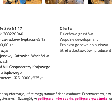
34 295 81 17
Oferta
: 383220940
Dzierżawa gruntów
ł zakładowy (wpłacony): 13
Wspólny dewelopment
0,00 zł
Projekty gotowe do budowy
acja:
Strefa dostawców i producen
ejonowy Katowice-Wschód w
icach
ł VIII Gospodarczy Krajowego
tru Sądowego
umerem KRS: 0000783571
rane są informacje, które mogą stanowić dane osobowe. Przetwarzamy je w 
atystycznych. Szczegóły w
polityce plików cookie
,
polityce prywatności
o