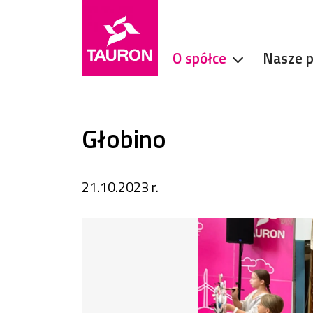
O spółce
Nasze p
Głobino
21.10.2023 r.