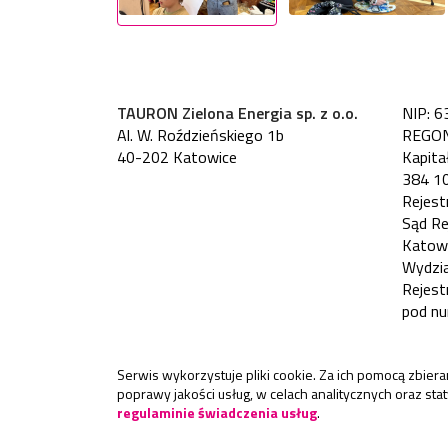
TAURON Zielona Energia sp. z o.o.
NIP: 6
Al. W. Roździeńskiego 1b
REGON
40-202 Katowice
Kapita
384 10
Rejestr
Sąd R
Katow
Wydzia
Rejes
pod n
Serwis wykorzystuje pliki cookie. Za ich pomocą zbie
poprawy jakości usług, w celach analitycznych oraz st
regulaminie świadczenia usług
.