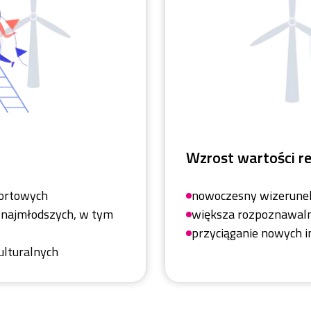
Wzrost wartości r
portowych
nowoczesny wizerune
o najmłodszych, w tym
większa rozpoznawalno
przyciąganie nowych 
ulturalnych