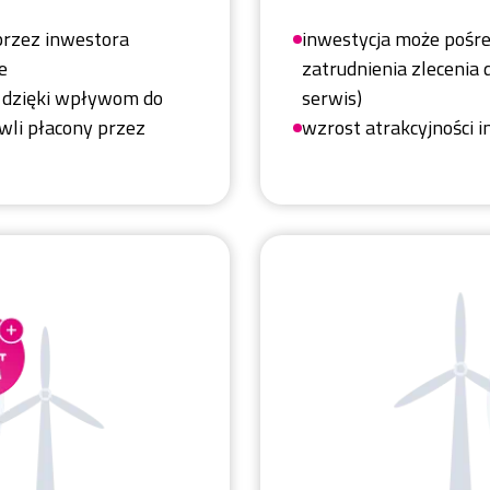
przez inwestora
inwestycja może pośre
e
zatrudnienia zlecenia 
e, dzięki wpływom do
serwis)
wli płacony przez
wzrost atrakcyjności 