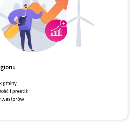
egionu
k gminy
ść i prestiż
inwestorów