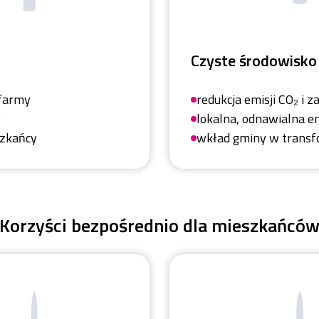
Czyste środowisko
 farmy
redukcja emisji CO₂ i 
y
lokalna, odnawialna e
szkańcy
wkład gminy w transf
Korzyści bezpośrednio dla mieszkańcó