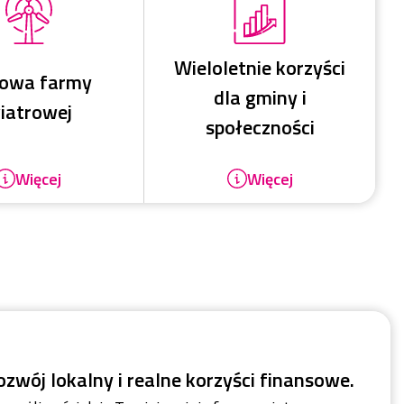
Wieloletnie korzyści
owa farmy
dla gminy i
iatrowej
społeczności
Więcej
Więcej
ozwój lokalny i realne korzyści finansowe.