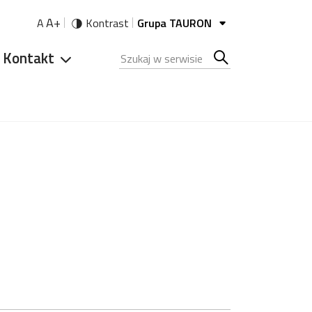
A+
A
Kontrast
Grupa TAURON
Kontakt
Szukana fraza
Szukaj
w
serwisie