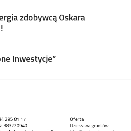
ergia zdobywcą Oskara
!
one Inwestycje”
34 295 81 17
Oferta
: 383220940
Dzierżawa gruntów